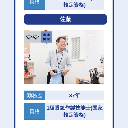
資格
検定資格)
佐藤
勤務歴
37年
1級眼鏡作製技能士
(国家
資格
検定資格)