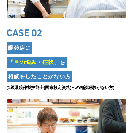
CASE 02
眼鏡店に
『目の悩み
・
症状』
を
相談をしたことがない方
(1級眼鏡作製技能士(国家検定資格)への相談経験がない方)