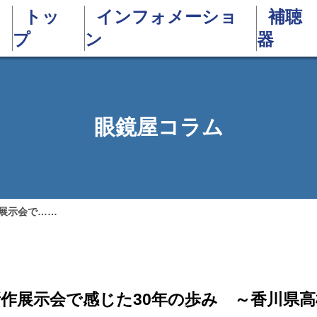
トッ
インフォメーショ
補聴
プ
ン
器
眼鏡屋コラム
作展示会で……
）新作展示会で感じた30年の歩み ～香川県