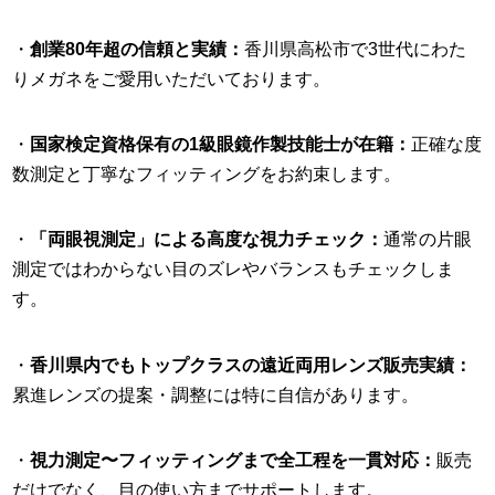
・
創業80年超の信頼と実績：
香川県高松市で3世代にわた
りメガネをご愛用いただいております。
・
国家検定資格保有の1級眼鏡作製技能士が在籍：
正確な度
数測定と丁寧なフィッティングをお約束します。
・
「両眼視測定」による高度な視力チェック：
通常の片眼
測定ではわからない目のズレやバランスもチェックしま
す。
・
香川県内でもトップクラスの遠近両用レンズ販売実績：
累進レンズの提案・調整には特に自信があります。
・
視力測定〜フィッティングまで全工程を一貫対応：
販売
だけでなく、目の使い方までサポートします。