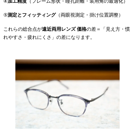
④
加工精度
（フレーム形状・瞳孔距離・装用角の最適化）
⑤
測定とフィッティング
（両眼視測定・掛け位置調整）
これらの総合点が
遠近両用レンズ 価格
の差＝「見え方・慣
れやすさ・疲れにくさ」の差になります。