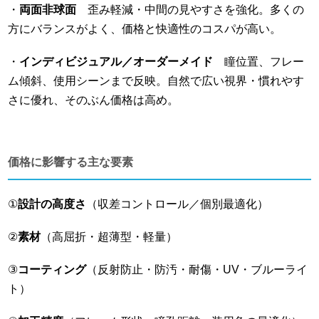
・
両面非球面
歪み軽減・中間の見やすさを強化。多くの
方にバランスがよく、価格と快適性のコスパが高い。
・
インディビジュアル／オーダーメイド
瞳位置、フレー
ム傾斜、使用シーンまで反映。自然で広い視界・慣れやす
さに優れ、そのぶん価格は高め。
価格に影響する主な要素
①
設計の高度さ
（収差コントロール／個別最適化）
②
素材
（高屈折・超薄型・軽量）
③
コーティング
（反射防止・防汚・耐傷・UV・ブルーライ
ト）