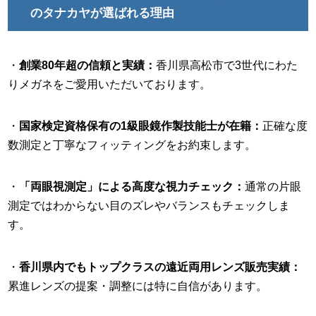
のタナカヤが選ばれる理由
・
創業80年超の信頼と実績：
香川県高松市で3世代にわた
りメガネをご愛用いただいております。
・
国家検定資格保有の1級眼鏡作製技能士が在籍：
正確な度
数測定と丁寧なフィッティングをお約束します。
・
「両眼視測定」による高度な視力チェック：
通常の片眼
測定ではわからない目のズレやバランスもチェックしま
す。
・
香川県内でもトップクラスの遠近両用レンズ販売実績：
累進レンズの提案・調整には特に自信があります。