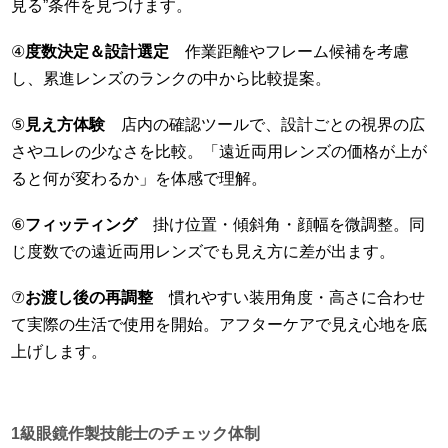
見る”条件を見つけます。
④
度数決定＆設計選定
作業距離やフレーム候補を考慮
し、累進レンズのランクの中から比較提案。
⑤
見え方体験
店内の確認ツールで、設計ごとの視界の広
さやユレの少なさを比較。「遠近両用レンズの価格が上が
ると何が変わるか」を体感で理解。
⑥
フィッティング
掛け位置・傾斜角・顔幅を微調整。同
じ度数での遠近両用レンズでも見え方に差が出ます。
⑦
お渡し後の再調整
慣れやすい装用角度・高さに合わせ
て実際の生活で使用を開始。アフターケアで見え心地を底
上げします。
1級眼鏡作製技能士のチェック体制